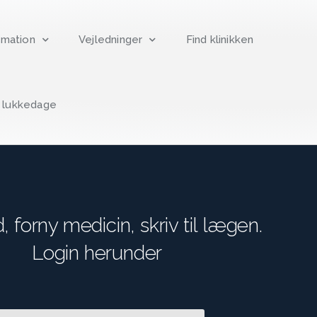
rmation
Vejledninger
Find klinikken
g lukkedage
id, forny medicin, skriv til lægen.
Login herunder