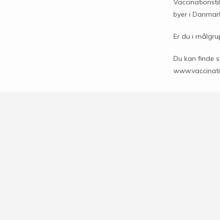
Vaccinationsti
byer i Danmar
Er du i målgru
Du kan finde 
www.vaccinati