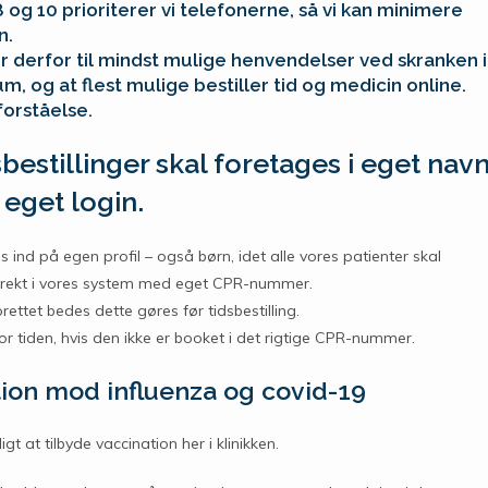
 og 10 prioriterer vi telefonerne, så vi kan
minimere
n.
r derfor til mindst mulige henvendelser ved skranken i
um, og at flest mulige bestiller tid og medicin online.
forståelse.
sbestillinger skal foretages i eget nav
eget login.
s ind på egen profil – også børn, idet alle vores patienter skal
orrekt i vores system med eget CPR-nummer.
rettet bedes dette gøres før tidsbestilling.
for tiden, hvis den ikke er booket i det rigtige CPR-nummer.
ion mod influenza og covid-19
igt at tilbyde vaccination her i klinikken.