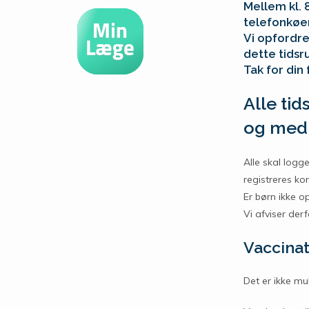
Mellem kl. 8
telefonkøe
Vi opfordre
dette tidsr
Tak for din 
Alle tid
og med 
Alle skal logge
registreres k
Er børn ikke op
Vi afviser der
Vaccinat
Det er ikke mul