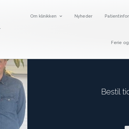
Om klinikken
Nyheder
Patientinfo
Ferie o
Bestil t