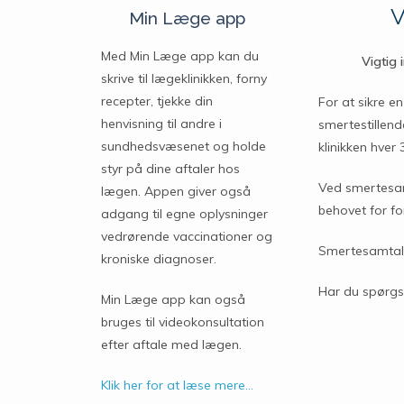
V
Min Læge app
Med Min Læge app kan du
Vigtig 
skrive til lægeklinikken, forny
recepter, tjekke din
For at sikre e
henvisning til andre i
smertestillend
sundhedsvæsenet og holde
klinikken hver
styr på dine aftaler hos
Ved smertesamt
lægen. Appen giver også
behovet for fo
adgang til egne oplysninger
vedrørende vaccinationer og
Smertesamtale
kroniske diagnoser.
Har du spørgsm
Min Læge app kan også
bruges til videokonsultation
efter aftale med lægen.
Klik her for at læse mere…